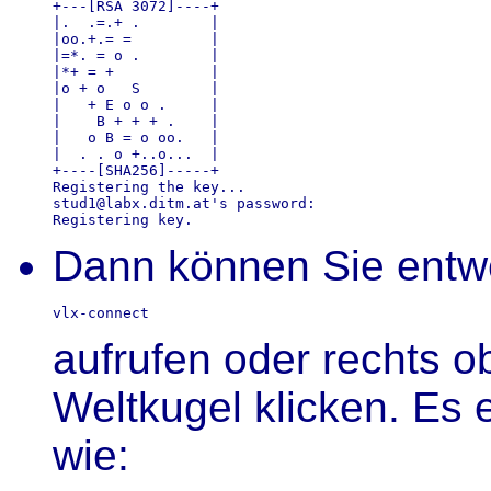
+---[RSA 3072]----+

|.  .=.+ .        |

|oo.+.= =         |

|=*. = o .        |

|*+ = +           |

|o + o   S        |

|   + E o o .     |

|    B + + + .    |

|   o B = o oo.   |

|  . . o +..o...  |

+----[SHA256]-----+

Registering the key...

stud1@labx.ditm.at's password: 

Dann können Sie entw
aufrufen oder rechts o
Weltkugel klicken. Es 
wie: