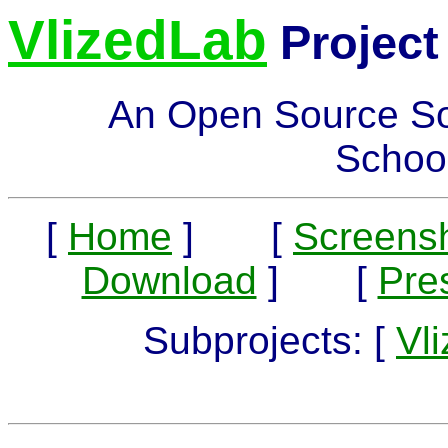
VlizedLab
Project
An Open Source Sol
School
[
Home
] [
Screens
Download
] [
Pre
Subprojects: [
Vl