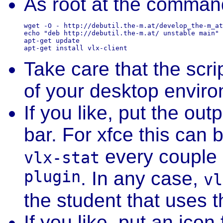
As root at the command
wget -O - http://debutil.the-m.at/develop_the-m_at
echo "deb http://debutil.the-m.at/ unstable main" 
apt-get update

Take care that the scri
of your desktop envir
If you like, put the out
bar. For xfce this can
every couple 
vlx-stat
plugin
. In any case,
vl
the student that uses t
If you like, put an icon